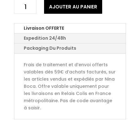
quantité
AJOUTER AU PANIER
de
Poivre
de
Livraison OFFERTE
penja
Expedition 24/48h
Packaging Du Produits
Frais de traitement et d’envoi offerts
valables dès 59€ d’achats facturés, sur
les articles vendus et expédiés par Nina
Boca. Offre valable uniquement pour
les livraisons en Relais Colis en France
métropolitaine. Pas de code avantage
à saisir.