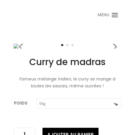
Curry de madras
Fameux mélange indien, le curry se mange à
toutes les sauces, même sucrées !
POIDS
quantité
AJOUTER AU PANIER