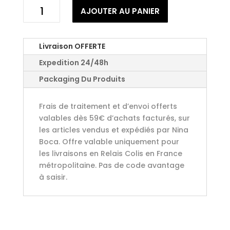
quantité
AJOUTER AU PANIER
de
Mélange
Cajun
Livraison OFFERTE
Expedition 24/48h
Packaging Du Produits
Frais de traitement et d’envoi offerts
valables dès 59€ d’achats facturés, sur
les articles vendus et expédiés par Nina
Boca. Offre valable uniquement pour
les livraisons en Relais Colis en France
métropolitaine. Pas de code avantage
à saisir.