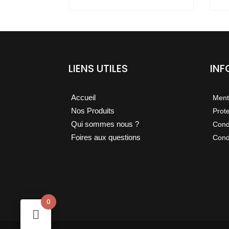
être
être
choi
choisies
sur
sur
la
la
pag
page
LIENS UTILES
IN
du
du
prod
produit
Accueil
Ment
Nos Produits
Prot
Qui sommes nous ?
Cond
Foires aux questions
Condi
0