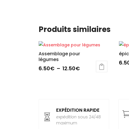
Produits similaires
Assemblage pour
épi
légumes
6.5
Plage
6.50
€
–
12.50
€
Ce
de
Ce
prod
prix :
produit
a
6.50€
a
plus
à
plusieurs
varia
12.50€
variations.
Les
EXPÉDITION RAPIDE
Les
opti

expédition
sous 24/48
options
peuv
maximum
peuvent