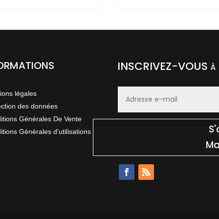
être
sies
choisies
sur
la
e
page
FORMATIONS
INSCRIVEZ-VOUS à
du
uit
produit
ions légales
ection des données
itions Générales De Vente
S
tions Générales d’utilisations
Ma