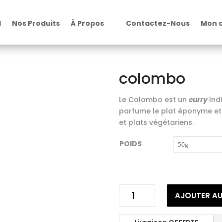
l
Nos Produits
À Propos
Contactez-Nous
Mon 
colombo
Le Colombo est un
curry
Ind
parfume le plat éponyme et 
et plats végétariens.
POIDS
quantité
AJOUTER AU
de
colombo